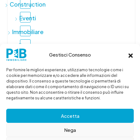
Construction
Eventi
Immobiliare
Promo
Gestisci Consenso
Real
Estate
Servizi
Per fornire le migliori esperienze, utilizziamo tecnologie come i
immobiliari
cookie per memorizzare e/o accedere alle informazioni del
dispositivo. Il consenso a queste tecnologie ci permetterà di
Tendenze
elaborare dati come il comportamento di navigazione o ID unici su
immobiliari
questo sito. Non acconsentire o ritirare il consenso può influire
negativamente su alcune caratteristiche e funzioni.
Utilità
Accetta
Nega