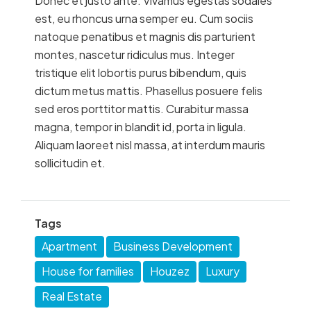
Donec et justo ante. Vivamus egestas sodales
est, eu rhoncus urna semper eu. Cum sociis
natoque penatibus et magnis dis parturient
montes, nascetur ridiculus mus. Integer
tristique elit lobortis purus bibendum, quis
dictum metus mattis. Phasellus posuere felis
sed eros porttitor mattis. Curabitur massa
magna, tempor in blandit id, porta in ligula.
Aliquam laoreet nisl massa, at interdum mauris
sollicitudin et.
Tags
Apartment
Business Development
House for families
Houzez
Luxury
Real Estate