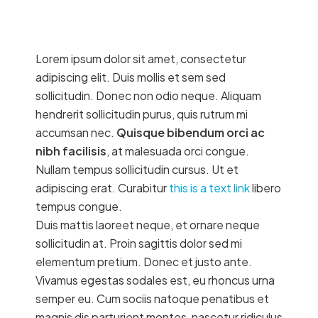
Lorem ipsum dolor sit amet, consectetur
adipiscing elit. Duis mollis et sem sed
sollicitudin. Donec non odio neque. Aliquam
hendrerit sollicitudin purus, quis rutrum mi
accumsan nec.
Quisque bibendum orci ac
nibh facilisis
, at malesuada orci congue.
Nullam tempus sollicitudin cursus. Ut et
adipiscing erat. Curabitur
this is a text link
libero
tempus congue.
Duis mattis laoreet neque, et ornare neque
sollicitudin at. Proin sagittis dolor sed mi
elementum pretium. Donec et justo ante.
Vivamus egestas sodales est, eu rhoncus urna
semper eu. Cum sociis natoque penatibus et
magnis dis parturient montes, nascetur ridiculus