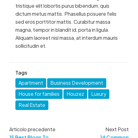
tristique elit lobortis purus bibendum, quis
dictum metus mattis. Phasellus posuere felis
sed eros porttitor mattis. Curabitur massa
magna, tempor in blandit id, porta in ligula.
Aliquam laoreet nisl massa, at interdum mauris
sollicitudin et.
Tags
Apartment
Business Development
House for families
Houzez
Luxury
Real Estate
Articolo precedente
Next Post
15 Best Blogs To
14 Common