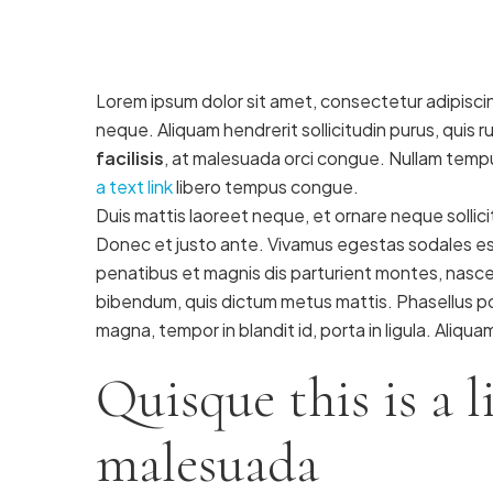
Lorem ipsum dolor sit amet, consectetur adipiscing
neque. Aliquam hendrerit sollicitudin purus, quis
facilisis
, at malesuada orci congue. Nullam tempus
a text link
libero tempus congue.
Duis mattis laoreet neque, et ornare neque sollici
Donec et justo ante. Vivamus egestas sodales es
penatibus et magnis dis parturient montes, nascetur
bibendum, quis dictum metus mattis. Phasellus po
magna, tempor in blandit id, porta in ligula. Aliqua
Quisque this is a l
malesuada