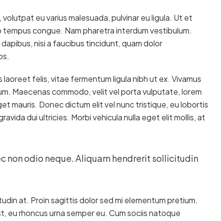
, volutpat eu varius malesuada, pulvinar eu ligula. Ut et
bero tempus congue. Nam pharetra interdum vestibulum.
dapibus, nisi a faucibus tincidunt, quam dolor
os.
 laoreet felis, vitae fermentum ligula nibh ut ex. Vivamus
psum. Maecenas commodo, velit vel porta vulputate, lorem
t mauris. Donec dictum elit vel nunc tristique, eu lobortis
avida dui ultricies. Morbi vehicula nulla eget elit mollis, at
ec non odio neque. Aliquam hendrerit sollicitudin
tudin at. Proin sagittis dolor sed mi elementum pretium.
t, eu rhoncus urna semper eu. Cum sociis natoque