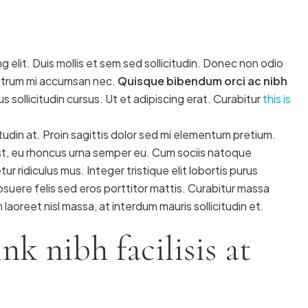
 elit. Duis mollis et sem sed sollicitudin. Donec non odio
 rutrum mi accumsan nec.
Quisque bibendum orci ac nibh
 sollicitudin cursus. Ut et adipiscing erat. Curabitur
this is
tudin at. Proin sagittis dolor sed mi elementum pretium.
t, eu rhoncus urna semper eu. Cum sociis natoque
 ridiculus mus. Integer tristique elit lobortis purus
suere felis sed eros porttitor mattis. Curabitur massa
m laoreet nisl massa, at interdum mauris sollicitudin et.
ink nibh facilisis at