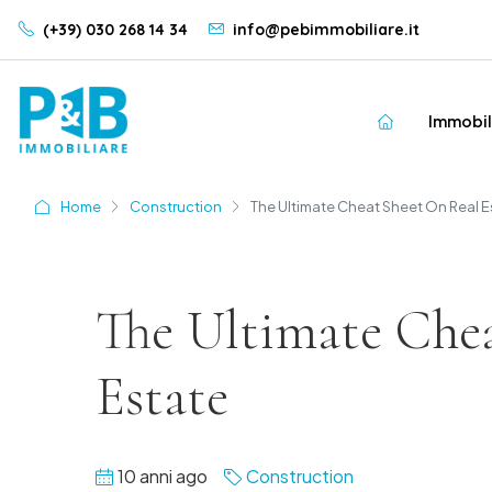
(+39) 030 268 14 34
info@pebimmobiliare.it
Immobil
Home
Construction
The Ultimate Cheat Sheet On Real E
The Ultimate Che
Estate
10 anni ago
Construction