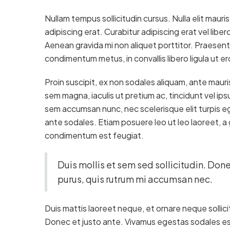
Nullam tempus sollicitudin cursus. Nulla elit mauris
adipiscing erat. Curabitur adipiscing erat vel li
Aenean gravida mi non aliquet porttitor. Praesent 
condimentum metus, in convallis libero ligula ut er
Proin suscipit, ex non sodales aliquam, ante mauris
sem magna, iaculis ut pretium ac, tincidunt vel i
sem accumsan nunc, nec scelerisque elit turpis ege
ante sodales. Etiam posuere leo ut leo laoreet, a gr
condimentum est feugiat.
Duis mollis et sem sed sollicitudin. Don
purus, quis rutrum mi accumsan nec.
Duis mattis laoreet neque, et ornare neque sollici
Donec et justo ante. Vivamus egestas sodales es