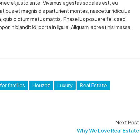
onec et justo ante. Vivamus egestas sodales est, eu
ibus et magnis dis parturient montes, nascetur ridiculus
m, quis dictum metus mattis. Phasellus posuere felis sed
r in blandit id, porta in ligula. Aliquam laoreet nisl massa,
or families
Houzez
Luxury
Real Estate
Next Post
Why We Love Real Estate