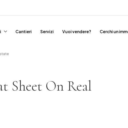
i
Cantieri
Servizi
Vuoi vendere?
Cerchi un imm
state
at Sheet On Real