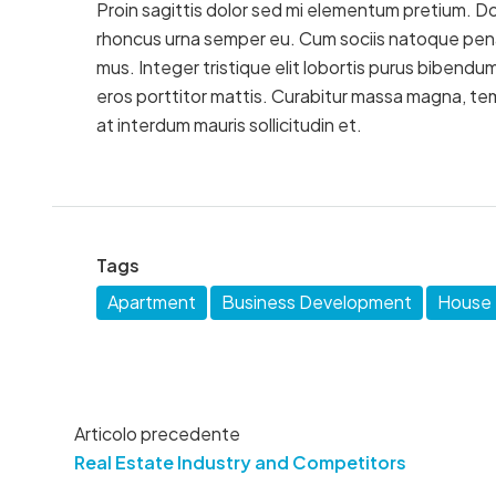
Proin sagittis dolor sed mi elementum pretium. D
rhoncus urna semper eu. Cum sociis natoque penat
mus. Integer tristique elit lobortis purus bibendu
eros porttitor mattis. Curabitur massa magna, tempo
at interdum mauris sollicitudin et.
Tags
Apartment
Business Development
House f
Articolo precedente
Real Estate Industry and Competitors