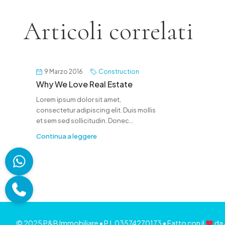
Articoli correlati
9 Marzo 2016
Construction
Why We Love Real Estate
Lorem ipsum dolor sit amet,
consectetur adipiscing elit. Duis mollis
et sem sed sollicitudin. Donec...
Continua a leggere
© 2025 P&B Immobiliare • P.I. 03574270173 • Fatto con il
da 