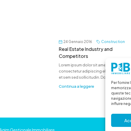
24 Gennaio 2016
Construction
Real Estate Industry and
Competitors
Lorem ipsum dolor sit amet,
consectetur adipiscing elit. Duis mollis
et sem sed sollicitudin. Donec...
Per fornire
Continua a leggere
memorizzare
queste tec
navigazione
influire ne
Ac
Agim Gestionale Immobiliare