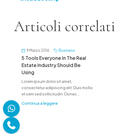
Articoli correlati
9 Marzo 2016
Business
5 Tools Everyone In The Real
Estate Industry Should Be
Using
Lorem ipsum dolor sit amet,
consectetur adipiscing elit. Duis mollis
et sem sed sollicitudin. Donec...
Continua a leggere