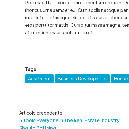
Proin sagittis dolor sed mi elementum pretium. D
rhoncus urna semper eu. Cum sociis natoque penat
mus. Integer tristique elit lobortis purus bibendu
eros porttitor mattis. Curabitur massa magna, tempo
at interdum mauris sollicitudin et.
Tags
Apartment
Business Development
House f
Articolo precedente
5 Tools Everyone In The Real Estate Industry
Should Be Using