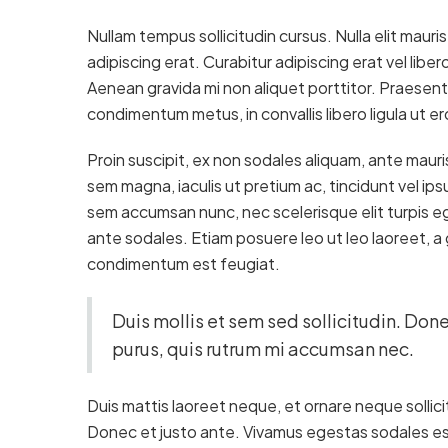
Nullam tempus sollicitudin cursus. Nulla elit mauris
adipiscing erat. Curabitur adipiscing erat vel li
Aenean gravida mi non aliquet porttitor. Praesent 
condimentum metus, in convallis libero ligula ut er
Proin suscipit, ex non sodales aliquam, ante mauris
sem magna, iaculis ut pretium ac, tincidunt vel i
sem accumsan nunc, nec scelerisque elit turpis ege
ante sodales. Etiam posuere leo ut leo laoreet, a gr
condimentum est feugiat.
Duis mollis et sem sed sollicitudin. Don
purus, quis rutrum mi accumsan nec.
Duis mattis laoreet neque, et ornare neque sollici
Donec et justo ante. Vivamus egestas sodales es