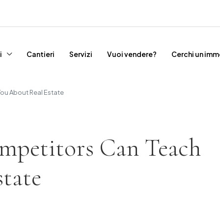
i
Cantieri
Servizi
Vuoi vendere?
Cerchi un imm
ou About Real Estate
ompetitors Can Teach
tate