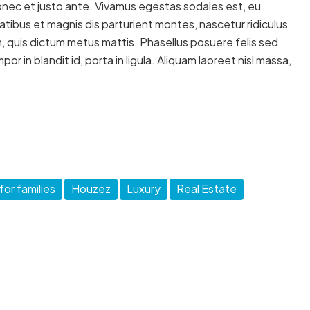
onec et justo ante. Vivamus egestas sodales est, eu
ibus et magnis dis parturient montes, nascetur ridiculus
m, quis dictum metus mattis. Phasellus posuere felis sed
r in blandit id, porta in ligula. Aliquam laoreet nisl massa,
or families
Houzez
Luxury
Real Estate