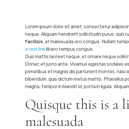
Lorem ipsum dolor sit amet, consectetur adipiscing
neque. Aliquam hendrerit sollicitudin purus, quis
facilisis
, at malesuada orci congue. Nullam tempus
a text link
libero tempus congue.
Duis mattis laoreet neque, et ornare neque sollici
Donec et justo ante. Vivamus egestas sodales es
penatibus et magnis dis parturient montes, nascetur
bibendum, quis dictum metus mattis. Phasellus po
magna, tempor in blandit id, porta in ligula. Aliqua
Quisque this is a l
malesuada