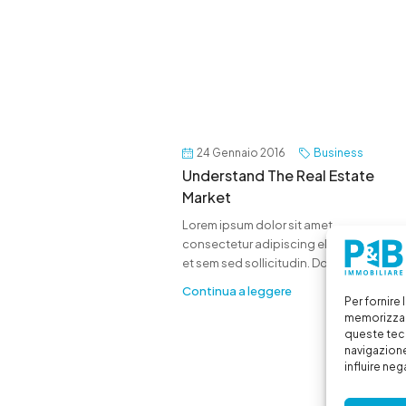
24 Gennaio 2016
Business
Understand The Real Estate
Market
Lorem ipsum dolor sit amet,
consectetur adipiscing elit. Duis mollis
et sem sed sollicitudin. Donec...
Continua a leggere
Per fornire
memorizzare
queste tec
navigazione
influire ne