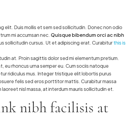
 elit. Duis mollis et sem sed sollicitudin. Donec non odio
 rutrum mi accumsan nec.
Quisque bibendum orci ac nibh
 sollicitudin cursus. Ut et adipiscing erat. Curabitur
this is
tudin at. Proin sagittis dolor sed mi elementum pretium.
t, eu rhoncus urna semper eu. Cum sociis natoque
 ridiculus mus. Integer tristique elit lobortis purus
suere felis sed eros porttitor mattis. Curabitur massa
m laoreet nisl massa, at interdum mauris sollicitudin et.
ink nibh facilisis at