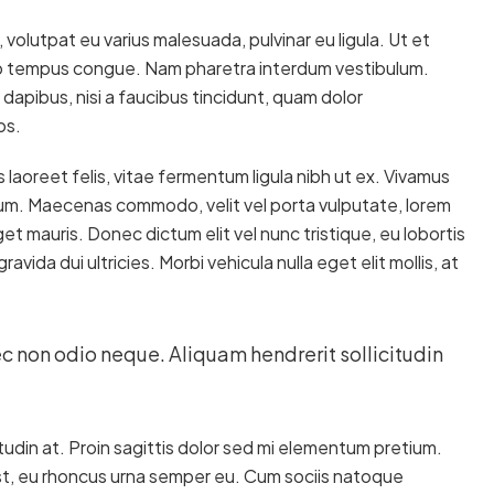
, volutpat eu varius malesuada, pulvinar eu ligula. Ut et
bero tempus congue. Nam pharetra interdum vestibulum.
dapibus, nisi a faucibus tincidunt, quam dolor
os.
 laoreet felis, vitae fermentum ligula nibh ut ex. Vivamus
psum. Maecenas commodo, velit vel porta vulputate, lorem
t mauris. Donec dictum elit vel nunc tristique, eu lobortis
avida dui ultricies. Morbi vehicula nulla eget elit mollis, at
ec non odio neque. Aliquam hendrerit sollicitudin
tudin at. Proin sagittis dolor sed mi elementum pretium.
t, eu rhoncus urna semper eu. Cum sociis natoque