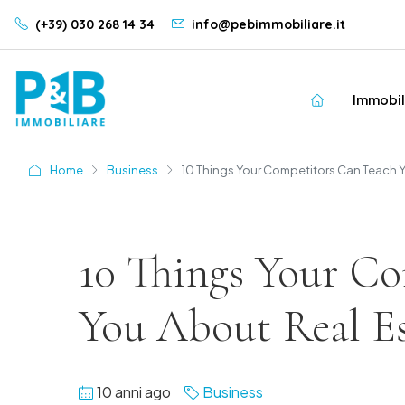
(+39) 030 268 14 34
info@pebimmobiliare.it
Immobil
Home
Business
10 Things Your Competitors Can Teach Y
10 Things Your C
You About Real Es
10 anni ago
Business